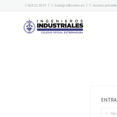
924 22 29 31
badajoz@coiiex.es
Acceso privado
ENTRA