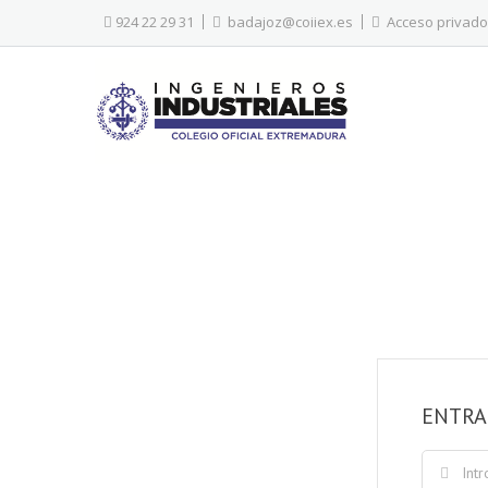
924 22 29 31
badajoz@coiiex.es
Acceso privado
ENTRA