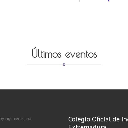
Últimos eventos
Colegio Oficial de I
by ingenieros_ext
Extremadura