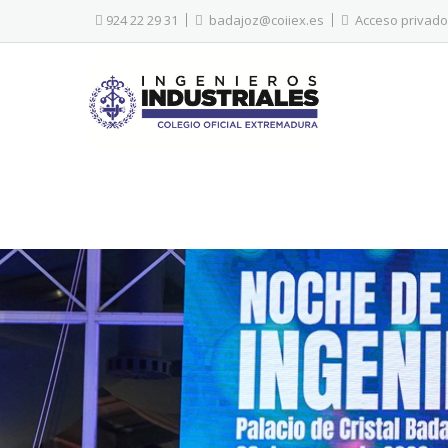
924 22 29 31
badajoz@coiiex.es
Acceso privado