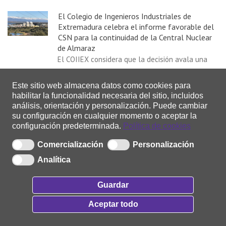
El Colegio de Ingenieros Industriales de
Extremadura celebra el informe favorable del
CSN para la continuidad de la Central Nuclear
de Almaraz
El COIIEX considera que la decisión avala una
reivindicación que ha defendido de forma
continuada ...
Este sitio web almacena datos como cookies para
habilitar la funcionalidad necesaria del sitio, incluidos
16/07/2026
análisis, orientación y personalización.
Puede cambiar
su configuración en cualquier momento o aceptar la
El Centro de control de energías renovables
configuración predeterminada.
Política de cookies
recibe información de más de 4.500 plantas de
Comercialización
Personalización
generación fotovoltaica y solar en España
El Centro de control de energías renovables
Analítica
recibe información de más de 4.500 plantas de
generación...
Guardar
09/07/2026
Aceptar todo
Durante 2025 se instalaron 540 MWh nuevos