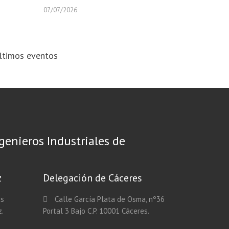
07/07/2026
ltimos eventos
ngenieros Industriales de
z
Delegación de Cáceres
os
Calle García Plata de Osma, nº36
z.
Portal 3 Bajo C.P. 10001 Cáceres.