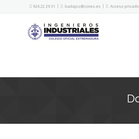
924 22 29 31
badajoz@coiiex.es
Acceso privado
Do