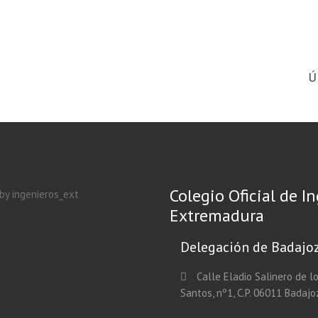
Ú
Colegio Oficial de I
by ingenieros_ext
Extremadura
Delegación de Badajo
Calle Eladio Salinero de l
Santos, nº1, C.P. 06011 Badajo